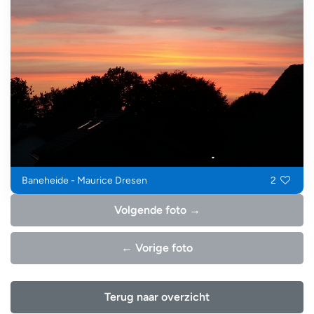
Baneheide - Maurice Dresen
2
Volgende foto →
← Vorige foto
Terug naar overzicht