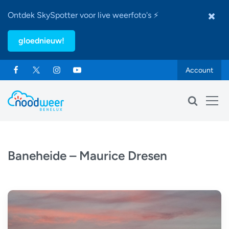
Ontdek SkySpotter voor live weerfoto's ⚡
gloednieuw!
Account
Baneheide – Maurice Dresen