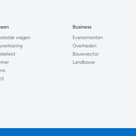
meen
Business
estelde vragen
Evenementen
yverklaring
Overheden
ebeleid
Bouwsector
imer
Landbouw
ons
ct