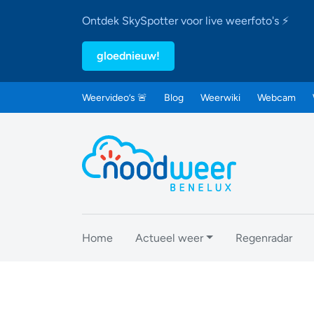
Ontdek SkySpotter voor live weerfoto's ⚡
gloednieuw!
Weervideo’s 🚨
Blog
Weerwiki
Webcam
Home
Actueel weer
Regenradar