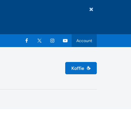
Account
Koffie
☕