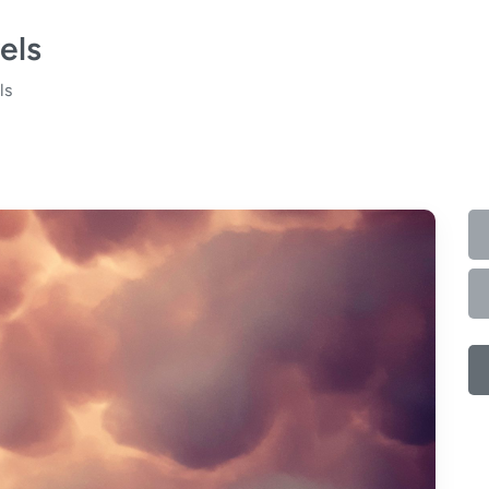
els
ls