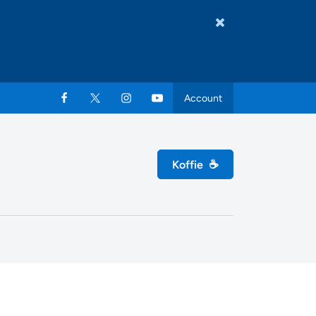
Account
Koffie
☕