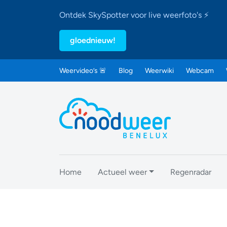
Ontdek SkySpotter voor live weerfoto's ⚡
gloednieuw!
Weervideo’s 🚨
Blog
Weerwiki
Webcam
Home
Actueel weer
Regenradar