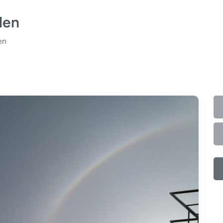
len
en