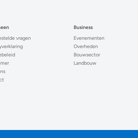
meen
Business
estelde vragen
Evenementen
yverklaring
Overheden
ebeleid
Bouwsector
imer
Landbouw
ons
ct