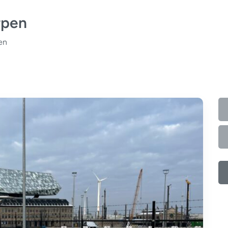
rpen
en