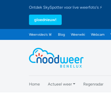
Ontdek SkySpotter voor live weerfoto's ⚡
gloednieuw!
Weervideo’s 🚨
Blog
Weerwiki
Webcam
Home
Actueel weer
Regenradar