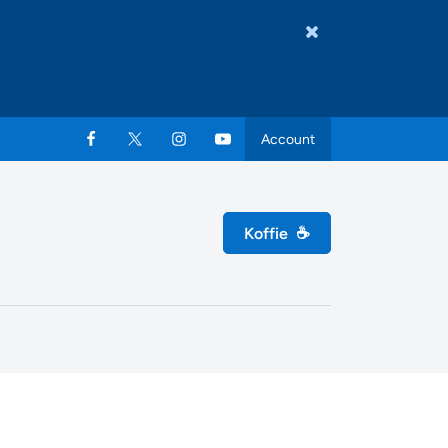
Account
Koffie
☕