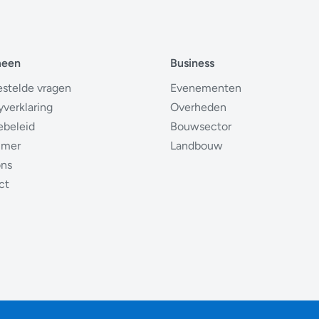
meen
Business
estelde vragen
Evenementen
yverklaring
Overheden
ebeleid
Bouwsector
imer
Landbouw
ons
ct