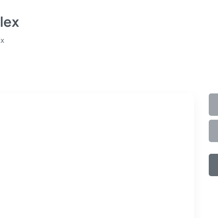
lex
ex