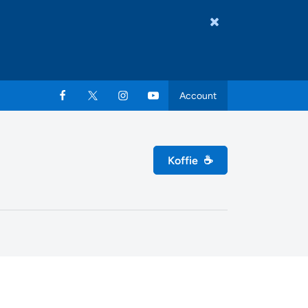
Account
Koffie
☕