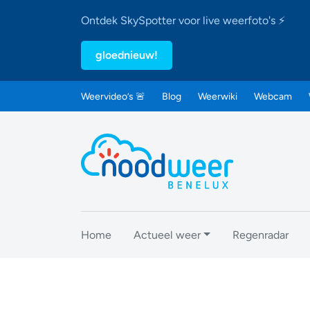
Ontdek SkySpotter voor live weerfoto's ⚡
gloednieuw!
Weervideo’s 🚨
Blog
Weerwiki
Webcam
Home
Actueel weer
Regenradar