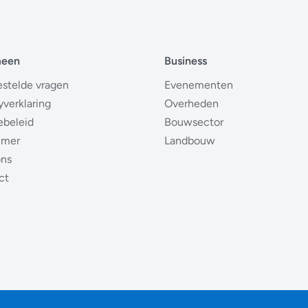
meen
Business
estelde vragen
Evenementen
yverklaring
Overheden
ebeleid
Bouwsector
imer
Landbouw
ons
ct