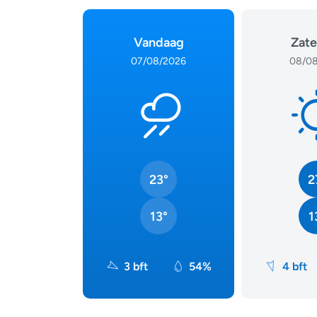
Vandaag
Zate
07/08/2026
08/08
23°
2
13°
1
3 bft
54%
4 bft