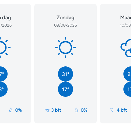
rdag
Zondag
Maa
/2026
09/08/2026
10/08
7°
31°
2
3°
17°
1
0%
3 bft
0%
4 bft