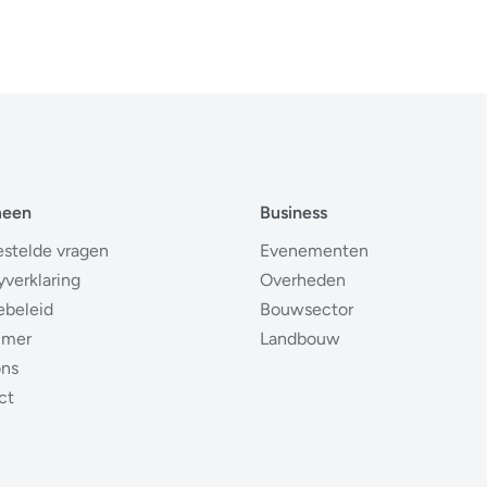
meen
Business
estelde vragen
Evenementen
yverklaring
Overheden
ebeleid
Bouwsector
imer
Landbouw
ons
ct