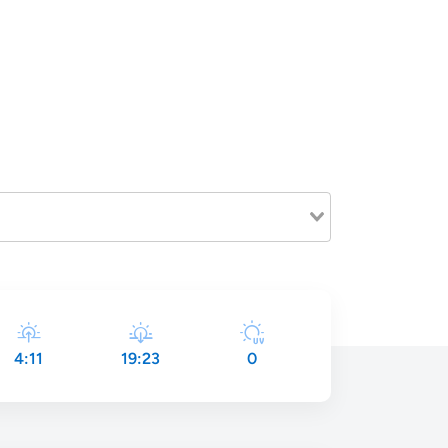
4:11
19:23
0