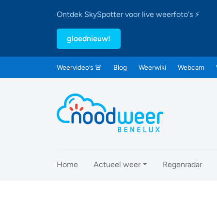
Ontdek SkySpotter voor live weerfoto's ⚡
gloednieuw!
Weervideo’s 🚨
Blog
Weerwiki
Webcam
Home
Actueel weer
Regenradar