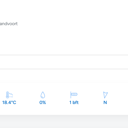
andvoort
18.4°C
0%
1 bft
N