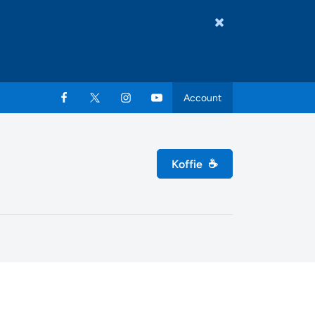
Account
Koffie
☕