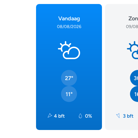
Vandaag
Zon
08/08/2026
09/08
27°
3
11°
1
4 bft
0%
3 bft