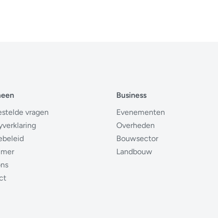
meen
Business
estelde vragen
Evenementen
yverklaring
Overheden
ebeleid
Bouwsector
imer
Landbouw
ons
ct