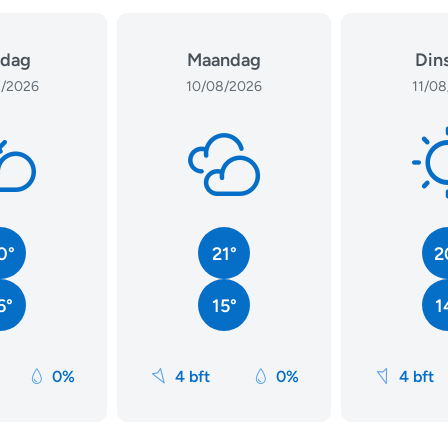
dag
Maandag
Din
/2026
10/08/2026
11/08
0°
21°
2
6°
15°
1
0%
4 bft
0%
4 bft