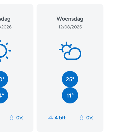
sdag
Woensdag
/2026
12/08/2026
0°
25°
4°
11°
0%
4 bft
0%