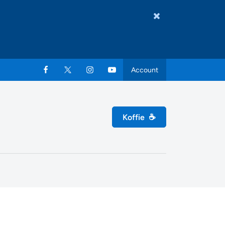
Account
Koffie
☕