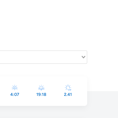
4:07
19:18
2.41