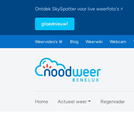
Ontdek SkySpotter voor live weerfoto's ⚡
gloednieuw!
Weervideo’s 🚨
Blog
Weerwiki
Webcam
Home
Actueel weer
Regenradar