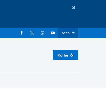
Account
Koffie
☕