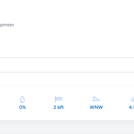
pmeer
0%
2 bft
WNW
4: