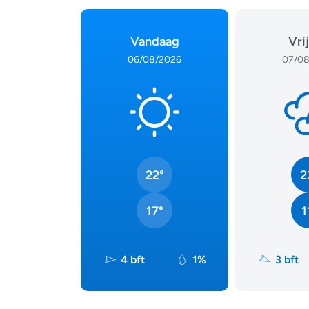
Vandaag
Vri
06/08/2026
07/08
22°
2
17°
1
4 bft
1%
3 bft