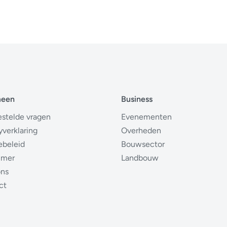
meen
Business
estelde vragen
Evenementen
yverklaring
Overheden
ebeleid
Bouwsector
imer
Landbouw
ons
ct