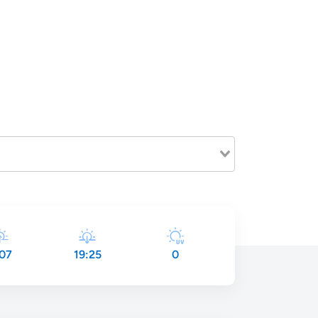
07
19:25
0