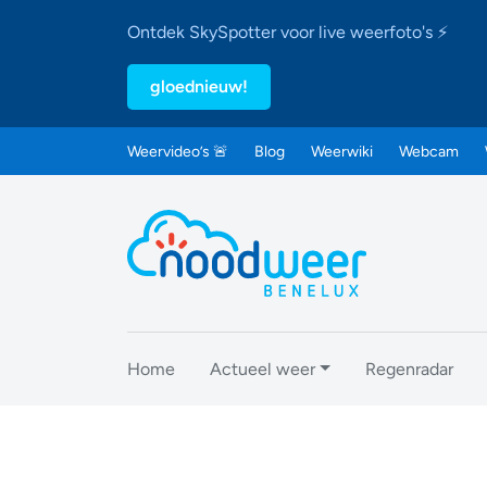
Ontdek SkySpotter voor live weerfoto's ⚡
gloednieuw!
Weervideo’s 🚨
Blog
Weerwiki
Webcam
Home
Actueel weer
Regenradar