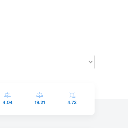
4:04
19:21
4.72