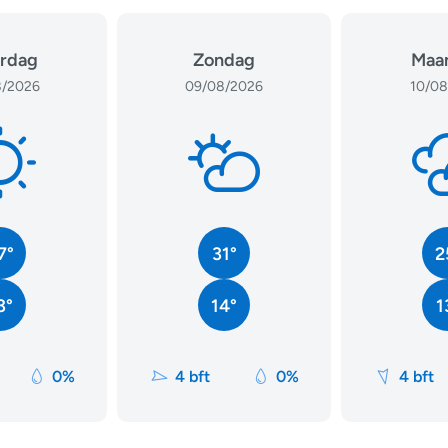
rdag
Zondag
Maa
/2026
09/08/2026
10/08
7°
31°
2
3°
14°
1
0%
4 bft
0%
4 bft