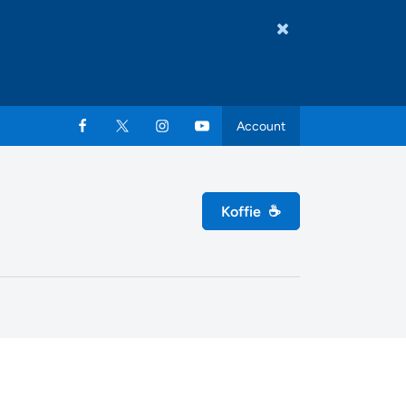
Account
Koffie
☕