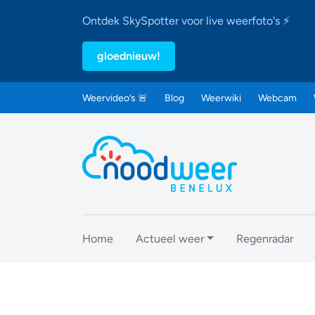
Ontdek SkySpotter voor live weerfoto's ⚡
gloednieuw!
Weervideo’s 🚨
Blog
Weerwiki
Webcam
Home
Actueel weer
Regenradar