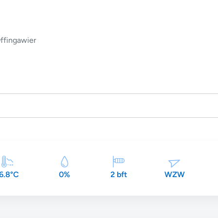
ffingawier
6.8°C
0%
2 bft
WZW