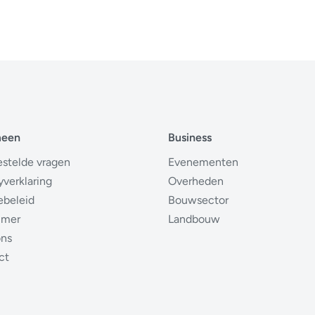
meen
Business
estelde vragen
Evenementen
yverklaring
Overheden
ebeleid
Bouwsector
imer
Landbouw
ons
ct