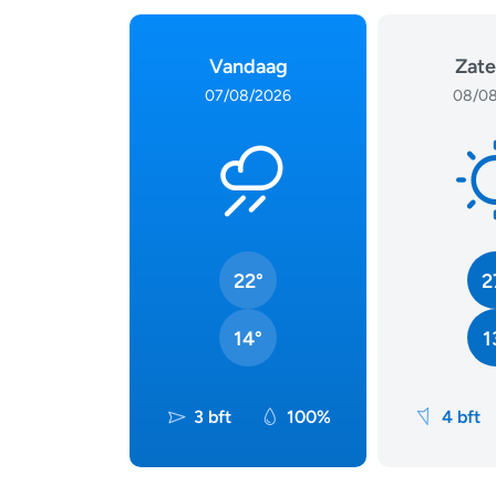
Vandaag
Zate
07/08/2026
08/08
22°
2
14°
1
3 bft
100%
4 bft