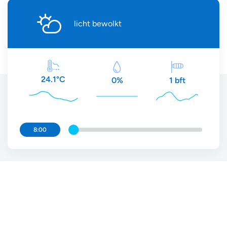
licht bewolkt
24.1°C
0%
1 bft
8:00