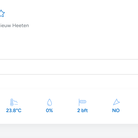
ieuw Heeten
23.8°C
0%
2 bft
NO