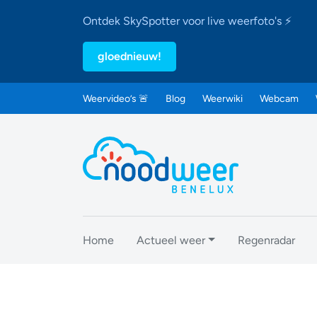
Ontdek SkySpotter voor live weerfoto's ⚡
gloednieuw!
Weervideo’s 🚨
Blog
Weerwiki
Webcam
Home
Actueel weer
Regenradar