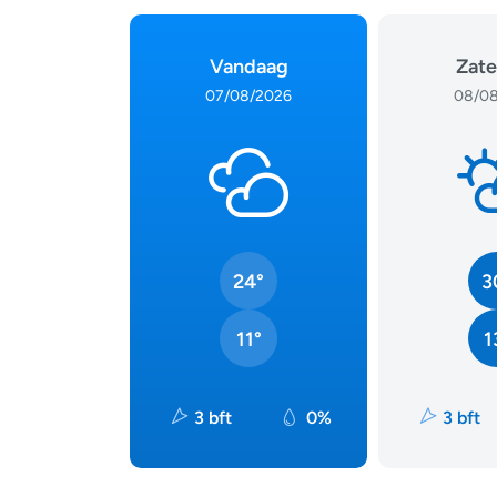
Vandaag
Zate
07/08/2026
08/08
24°
3
11°
1
3 bft
0%
3 bft