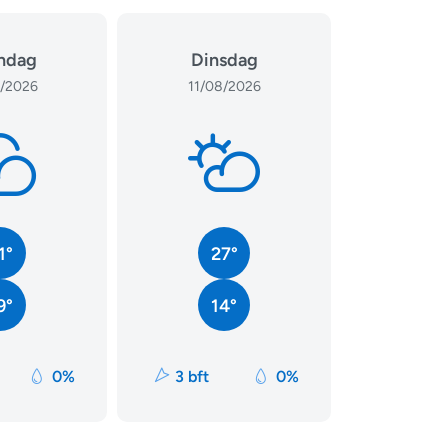
ndag
Dinsdag
/2026
11/08/2026
1°
27°
9°
14°
0%
3 bft
0%