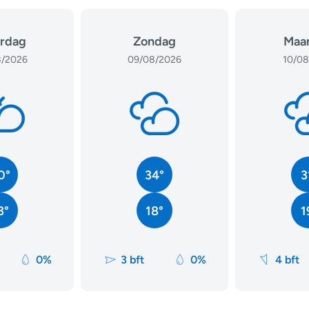
rdag
Zondag
Maa
/2026
09/08/2026
10/08
0°
34°
3
3°
18°
1
0%
3 bft
0%
4 bft