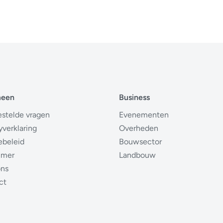
meen
Business
estelde vragen
Evenementen
yverklaring
Overheden
ebeleid
Bouwsector
imer
Landbouw
ons
ct