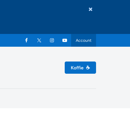
Account
Koffie
☕