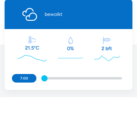
bewolkt
21.5°C
2 bft
0%
7:00