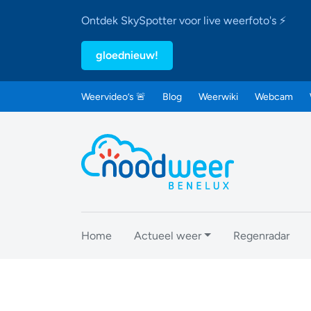
Ontdek SkySpotter voor live weerfoto's ⚡
gloednieuw!
Weervideo’s 🚨
Blog
Weerwiki
Webcam
Home
Actueel weer
Regenradar