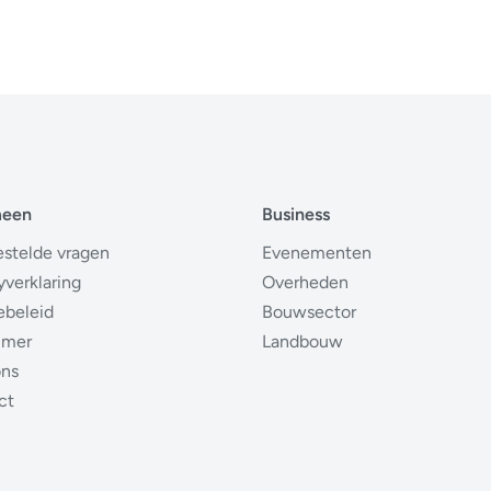
meen
Business
estelde vragen
Evenementen
yverklaring
Overheden
ebeleid
Bouwsector
imer
Landbouw
ons
ct