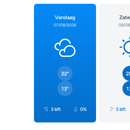
Vandaag
Zate
07/08/2026
08/08
22°
2
13°
1
3 bft
0%
3 bft