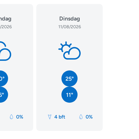
ndag
Dinsdag
/2026
11/08/2026
0°
25°
6°
11°
0%
4 bft
0%