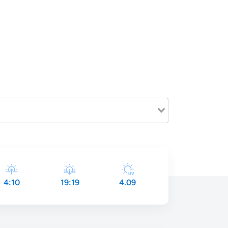
4:10
19:19
4.09