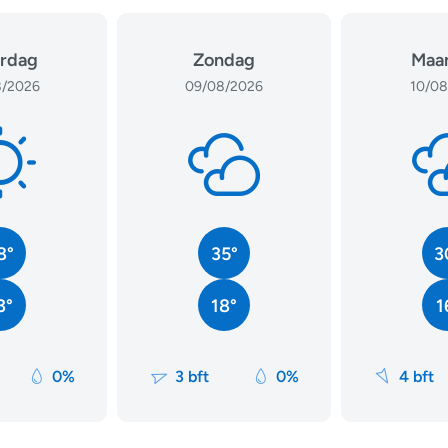
rdag
Zondag
Maa
/2026
09/08/2026
10/08
8°
35°
3
3°
18°
1
0%
3 bft
0%
4 bft