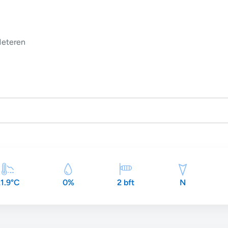
eteren
1.9°C
0%
2 bft
N