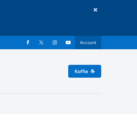
Account
Koffie
☕