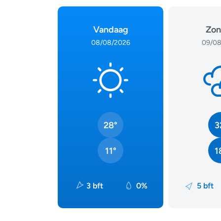
Vandaag
Zon
08/08/2026
09/08
28°
3
11°
1
3 bft
0%
5 bft