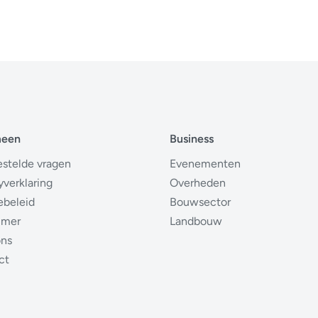
meen
Business
estelde vragen
Evenementen
yverklaring
Overheden
ebeleid
Bouwsector
imer
Landbouw
ons
ct