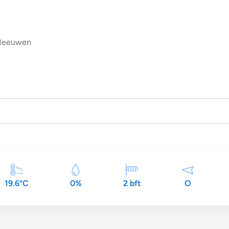
eeuwen
19.6°C
0%
2 bft
O