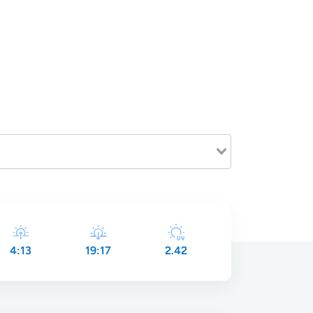
4:13
19:17
2.42