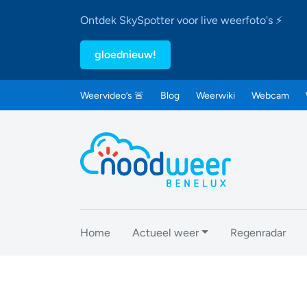
Ontdek SkySpotter voor live weerfoto's ⚡
gloednieuw!
Weervideo’s 🚨
Blog
Weerwiki
Webcam
Home
Actueel weer
Regenradar