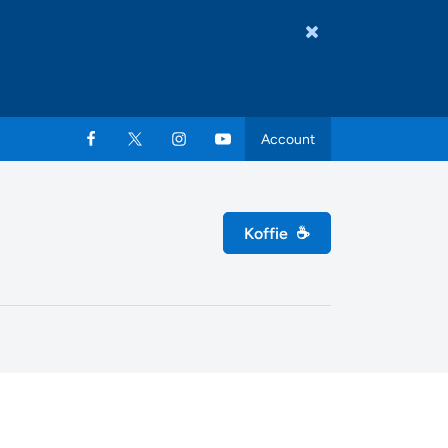
Account
Koffie
☕