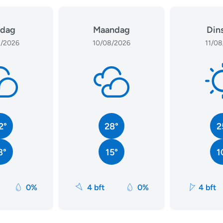
dag
Maandag
Din
/2026
10/08/2026
11/08
2°
28°
2
8°
15°
1
0%
4 bft
0%
4 bft