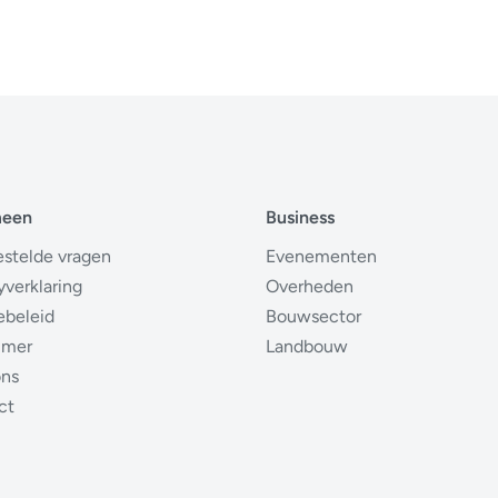
meen
Business
estelde vragen
Evenementen
yverklaring
Overheden
ebeleid
Bouwsector
imer
Landbouw
ons
ct