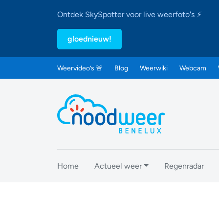
Ontdek SkySpotter voor live weerfoto's ⚡
gloednieuw!
Weervideo’s 🚨
Blog
Weerwiki
Webcam
Home
Actueel weer
Regenradar