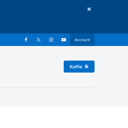
Account
Koffie
☕