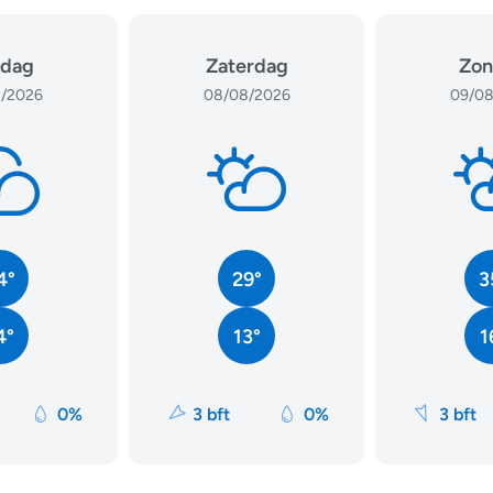
jdag
Zaterdag
Zon
/2026
08/08/2026
09/08
4°
29°
3
4°
13°
1
0%
3 bft
0%
3 bft