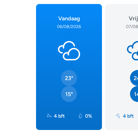
Vandaag
Vri
06/08/2026
07/08
23°
2
15°
1
4 bft
0%
4 bft