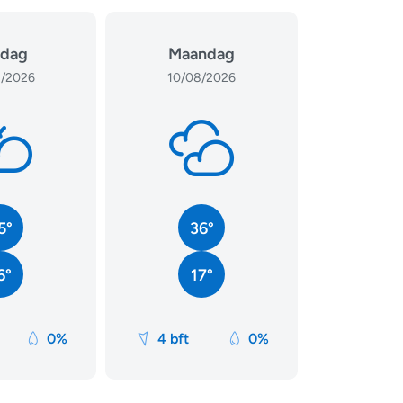
dag
Maandag
/2026
10/08/2026
5°
36°
6°
17°
0%
4 bft
0%