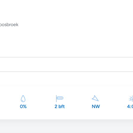
oosbroek
0%
2 bft
NW
4: