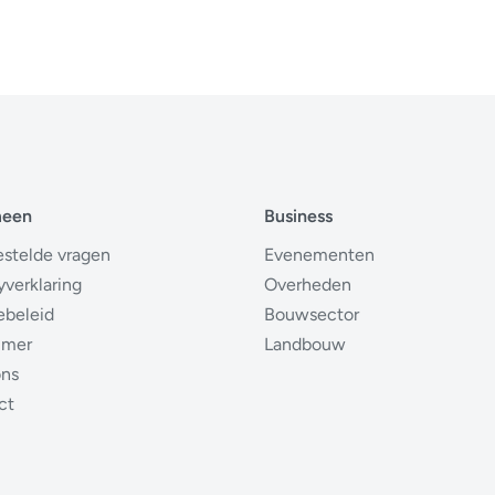
meen
Business
estelde vragen
Evenementen
yverklaring
Overheden
ebeleid
Bouwsector
imer
Landbouw
ons
ct