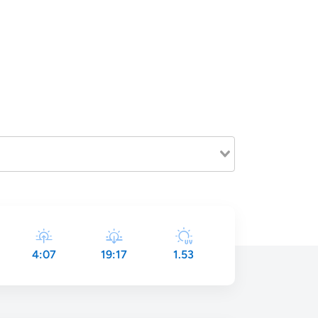
4:07
19:17
1.53