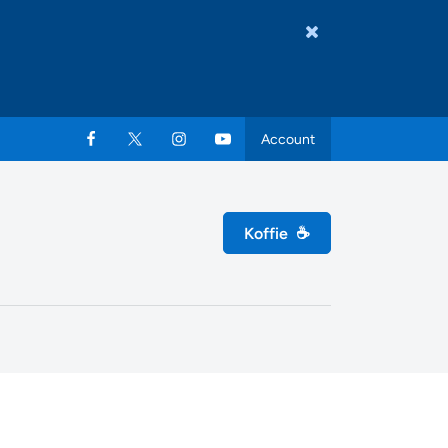
Account
Koffie
☕