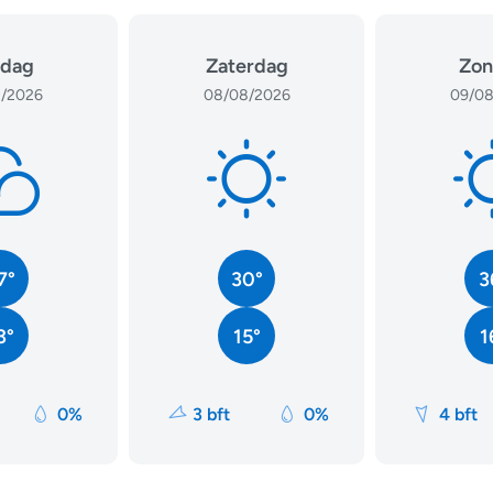
jdag
Zaterdag
Zon
/2026
08/08/2026
09/08
7°
30°
3
3°
15°
1
0%
3 bft
0%
4 bft