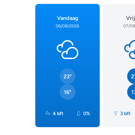
Vandaag
Vri
06/08/2026
07/08
23°
2
16°
1
4 bft
0%
3 bft