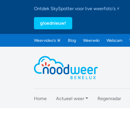
Ontdek SkySpotter voor live weerfoto's ⚡
gloednieuw!
Weervideo’s 🚨
Blog
Weerwiki
Webcam
Home
Actueel weer
Regenradar