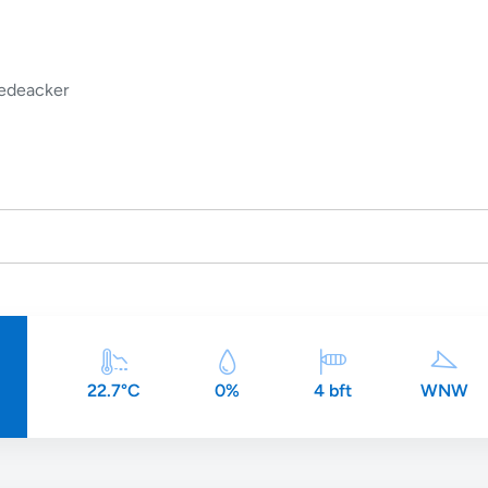
edeacker
22.7°C
0%
4 bft
WNW