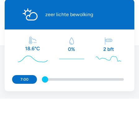
zeer lichte bewolking
18.6°C
2 bft
0%
7:00