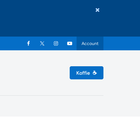
Account
Koffie
☕