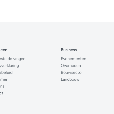
meen
Business
estelde vragen
Evenementen
yverklaring
Overheden
ebeleid
Bouwsector
imer
Landbouw
ons
ct