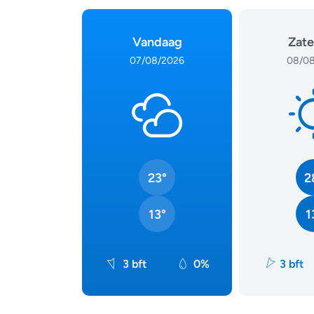
Vandaag
Zate
07/08/2026
08/08
23°
2
13°
1
3 bft
0%
3 bft