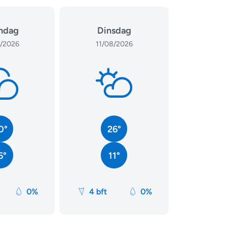
ndag
Dinsdag
/2026
11/08/2026
0°
26°
6°
11°
0%
4 bft
0%