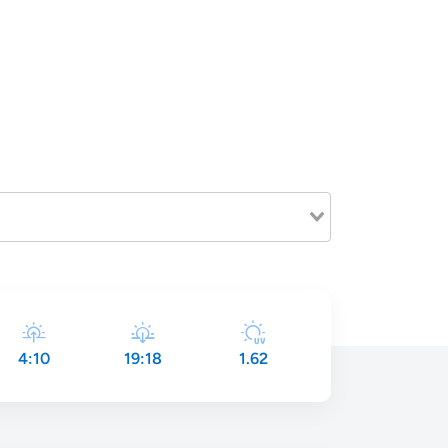
4:10
19:18
1.62