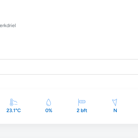
erkdriel
23.1°C
0%
2 bft
N