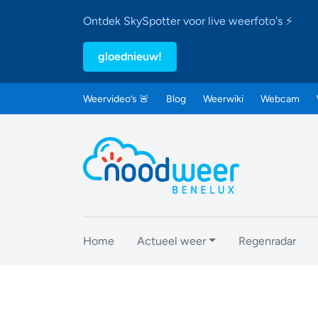
Ontdek SkySpotter voor live weerfoto's ⚡
gloednieuw!
Weervideo’s 🚨
Blog
Weerwiki
Webcam
Home
Actueel weer
Regenradar