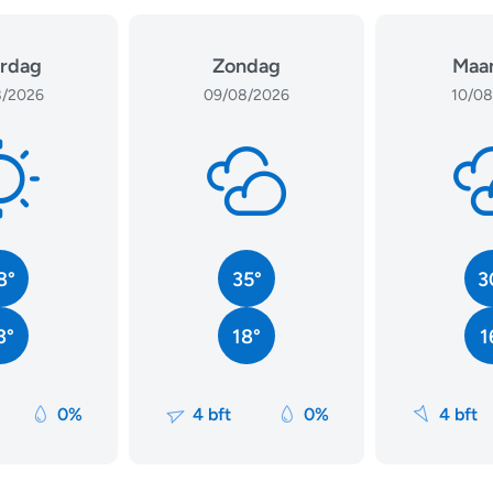
rdag
Zondag
Maa
/2026
09/08/2026
10/08
8°
35°
3
3°
18°
1
0%
4 bft
0%
4 bft