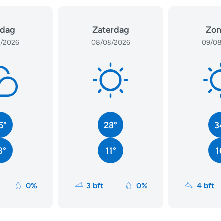
jdag
Zaterdag
Zon
/2026
08/08/2026
09/08
6°
28°
3
3°
11°
1
0%
3 bft
0%
4 bft