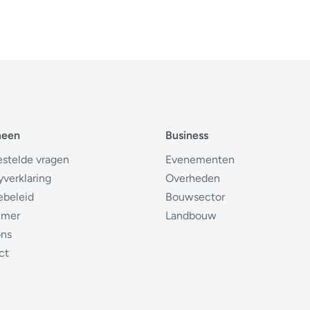
meen
Business
estelde vragen
Evenementen
yverklaring
Overheden
ebeleid
Bouwsector
imer
Landbouw
ons
ct