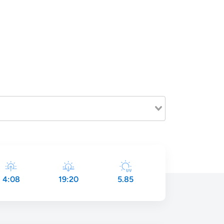
4:08
19:20
5.85