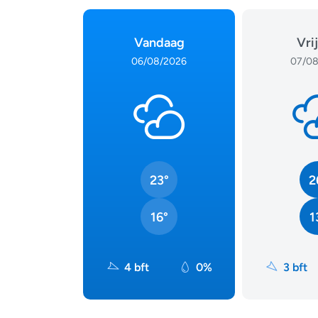
Vandaag
Vri
06/08/2026
07/08
23°
2
16°
1
4 bft
0%
3 bft