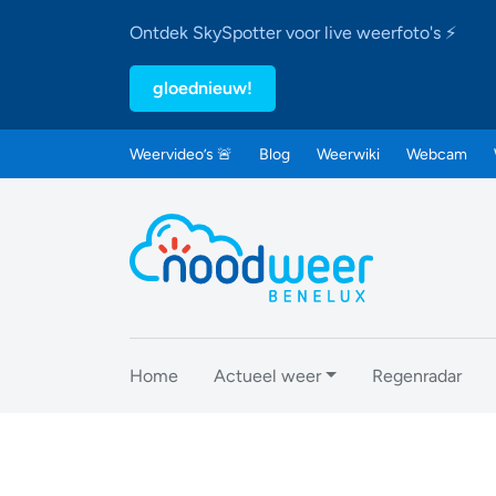
Ontdek SkySpotter voor live weerfoto's ⚡
gloednieuw!
Weervideo’s 🚨
Blog
Weerwiki
Webcam
Home
Actueel weer
Regenradar