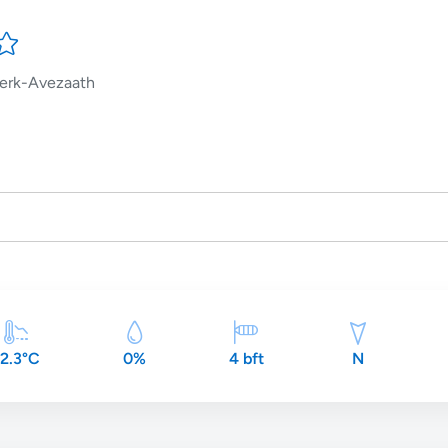
erk-Avezaath
2.3°C
0%
4 bft
N