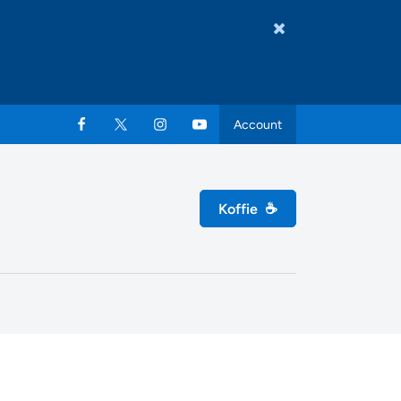
Account
Koffie
☕