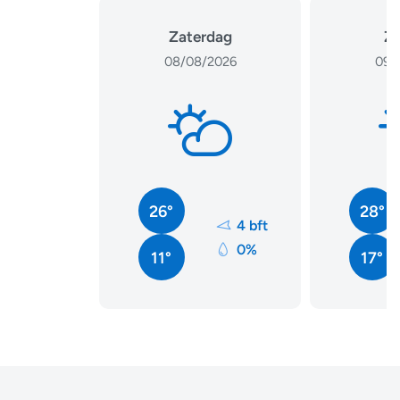
Zaterdag
Z
08/08/2026
09/
26°
28°
4 bft
0%
11°
17°