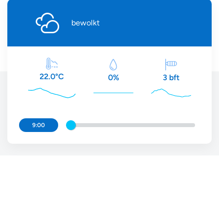
bewolkt
22.0°C
3 bft
0%
9:00