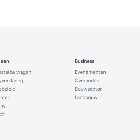
meen
Business
estelde vragen
Evenementen
yverklaring
Overheden
ebeleid
Bouwsector
imer
Landbouw
ons
ct