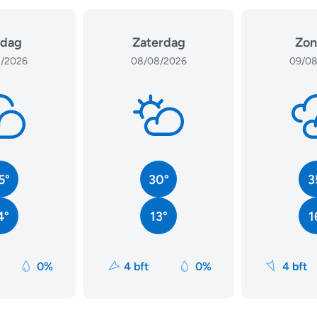
jdag
Zaterdag
Zon
/2026
08/08/2026
09/08
5°
30°
3
4°
13°
1
0%
4 bft
0%
4 bft