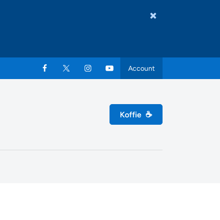
Account
Koffie
☕