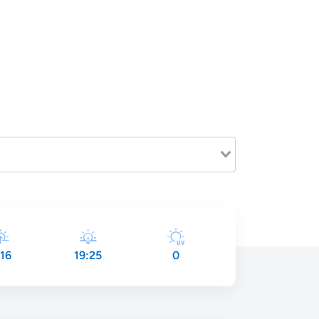
:16
19:25
0