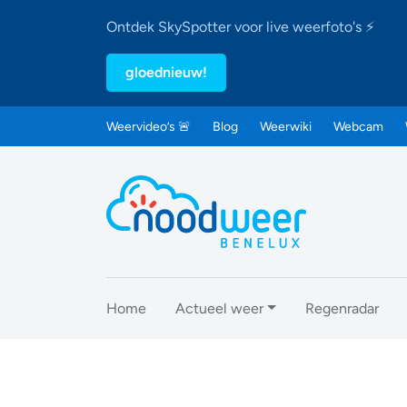
Ontdek SkySpotter voor live weerfoto's ⚡
gloednieuw!
Weervideo’s 🚨
Blog
Weerwiki
Webcam
Home
Actueel weer
Regenradar