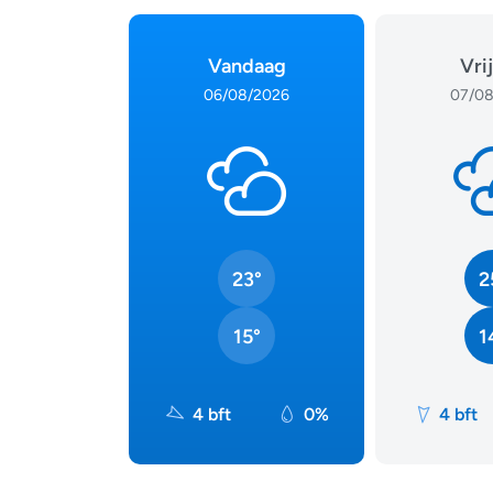
Vandaag
Vri
06/08/2026
07/08
23°
2
15°
1
4 bft
0%
4 bft