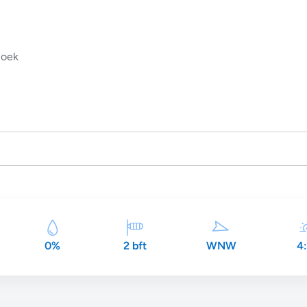
oek
0%
2 bft
WNW
4