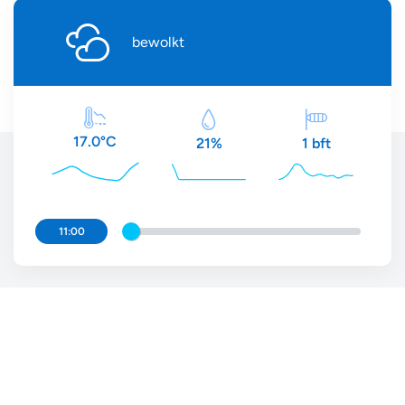
bewolkt
17.0°C
21%
1 bft
11:00