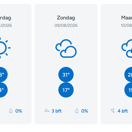
rdag
Zondag
Maa
/2026
09/08/2026
10/08
8°
31°
2
4°
17°
1
0%
3 bft
0%
4 bft