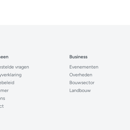
meen
Business
estelde vragen
Evenementen
yverklaring
Overheden
ebeleid
Bouwsector
imer
Landbouw
ons
ct