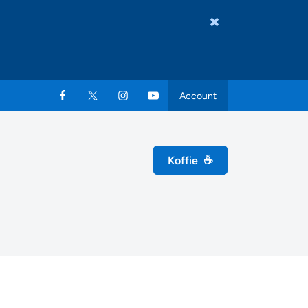
Account
Koffie
☕