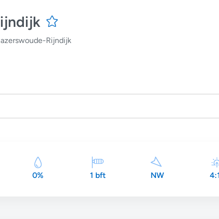
jndijk
azerswoude-Rijndijk
0%
1 bft
NW
4: