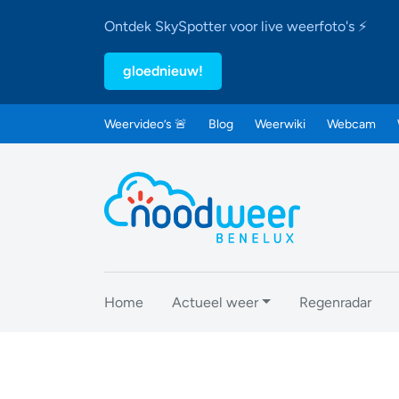
Ontdek SkySpotter voor live weerfoto's ⚡
gloednieuw!
Weervideo’s 🚨
Blog
Weerwiki
Webcam
Home
Actueel weer
Regenradar