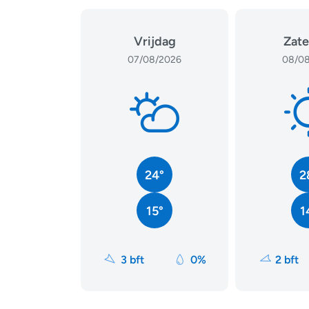
Vrijdag
Zate
07/08/2026
08/08
24°
2
15°
1
3 bft
0%
2 bft