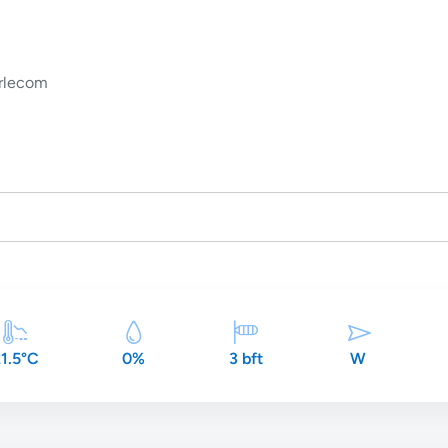
rlecom
1.5°C
0%
3 bft
W