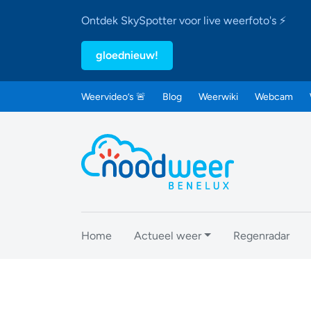
Ontdek SkySpotter voor live weerfoto's ⚡
gloednieuw!
Weervideo’s 🚨
Blog
Weerwiki
Webcam
Home
Actueel weer
Regenradar