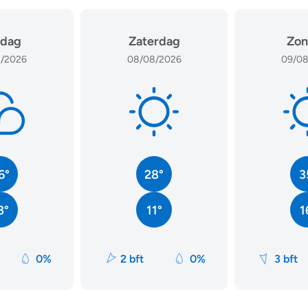
jdag
Zaterdag
Zon
/2026
08/08/2026
09/08
6°
28°
3
3°
11°
1
0%
2 bft
0%
3 bft