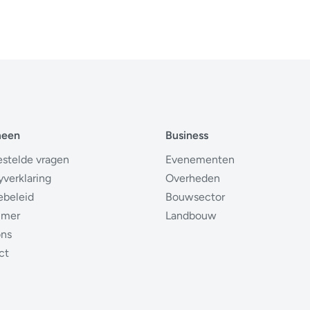
meen
Business
estelde vragen
Evenementen
yverklaring
Overheden
ebeleid
Bouwsector
imer
Landbouw
ons
ct