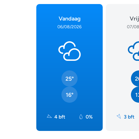
Vandaag
Vri
06/08/2026
07/08
25°
2
16°
1
4 bft
0%
3 bft