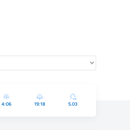
4:06
19:18
5.03