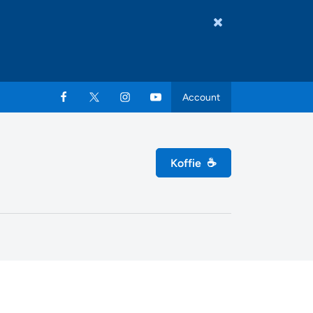
Account
Koffie
☕