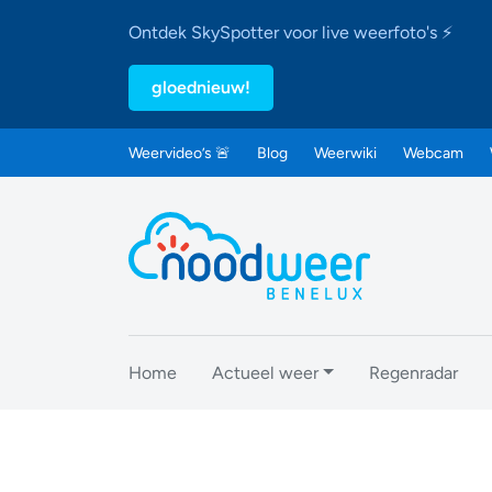
Ontdek SkySpotter voor live weerfoto's ⚡
gloednieuw!
Weervideo’s 🚨
Blog
Weerwiki
Webcam
Home
Actueel weer
Regenradar