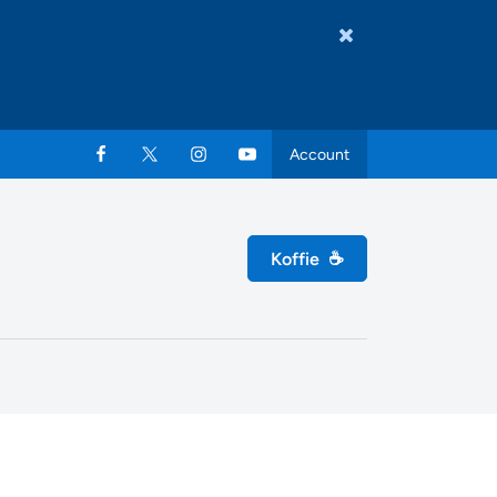
Account
Koffie
☕