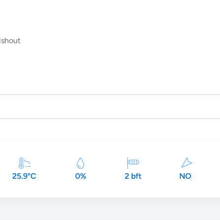
lshout
25.9°C
0%
2 bft
NO