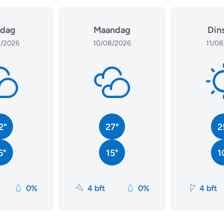
dag
Maandag
Din
/2026
10/08/2026
11/08
2°
27°
2
6°
15°
1
0%
4 bft
0%
4 bft