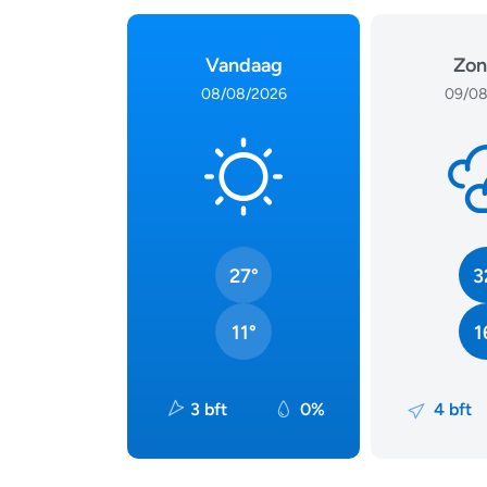
Vandaag
Zon
08/08/2026
09/08
27°
3
11°
1
3 bft
0%
4 bft