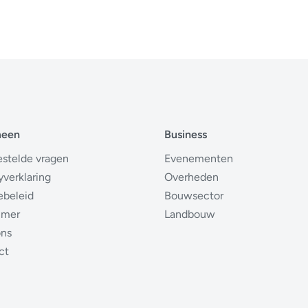
meen
Business
estelde vragen
Evenementen
yverklaring
Overheden
ebeleid
Bouwsector
imer
Landbouw
ons
ct