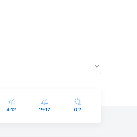
4:12
19:17
0.2