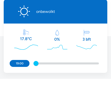
onbewolkt
17.8°C
3 bft
0%
19:00