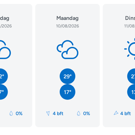
dag
Maandag
Din
/2026
10/08/2026
11/08
2°
29°
2
7°
17°
1
0%
4 bft
0%
4 bft