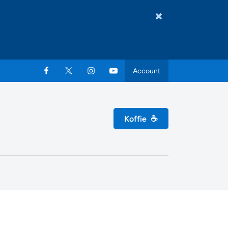
Account
Koffie
☕