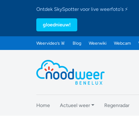
Ontdek SkySpotter voor live weerfoto's ⚡
gloednieuw!
Weervideo’s 🚨
Blog
Weerwiki
Webcam
Home
Actueel weer
Regenradar