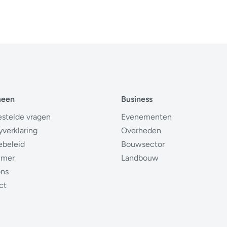
meen
Business
estelde vragen
Evenementen
yverklaring
Overheden
ebeleid
Bouwsector
imer
Landbouw
ons
ct