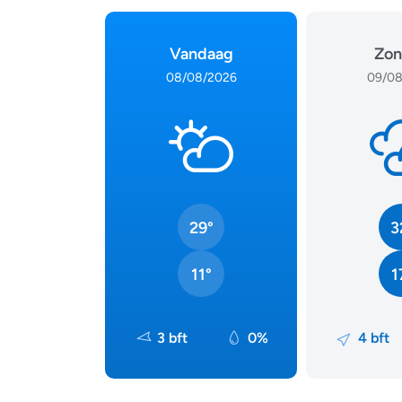
Vandaag
Zon
08/08/2026
09/08
29°
3
11°
1
3 bft
0%
4 bft