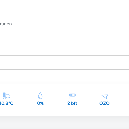
runen
10.8°C
0%
2 bft
OZO