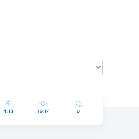
4:18
19:17
0