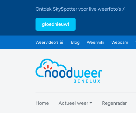
Ontdek SkySpotter voor live weerfoto's ⚡
gloednieuw!
Weervideo’s 🚨
Blog
Weerwiki
Webcam
Home
Actueel weer
Regenradar