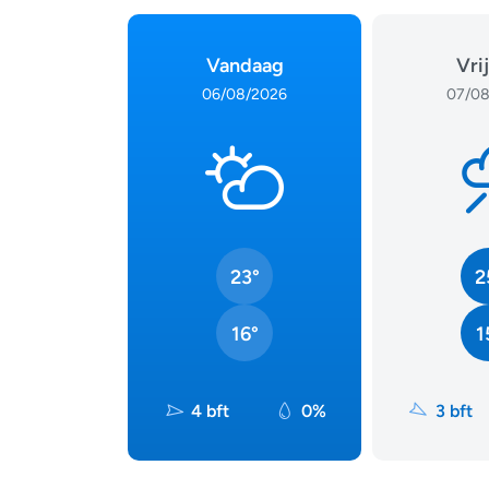
Vandaag
Vri
06/08/2026
07/08
23°
2
16°
1
4 bft
0%
3 bft