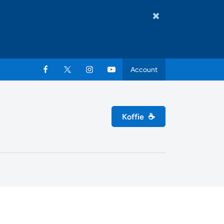
Account
Koffie
☕