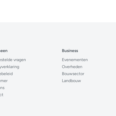
meen
Business
estelde vragen
Evenementen
yverklaring
Overheden
ebeleid
Bouwsector
imer
Landbouw
ons
ct