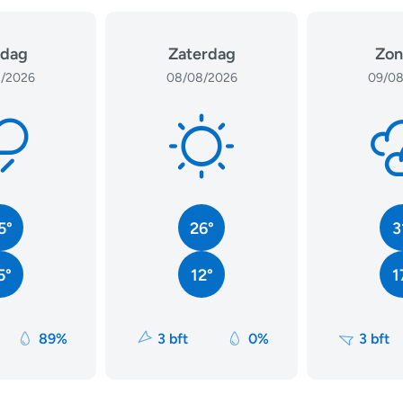
jdag
Zaterdag
Zon
/2026
08/08/2026
09/08
5°
26°
3
5°
12°
1
89%
3 bft
0%
3 bft