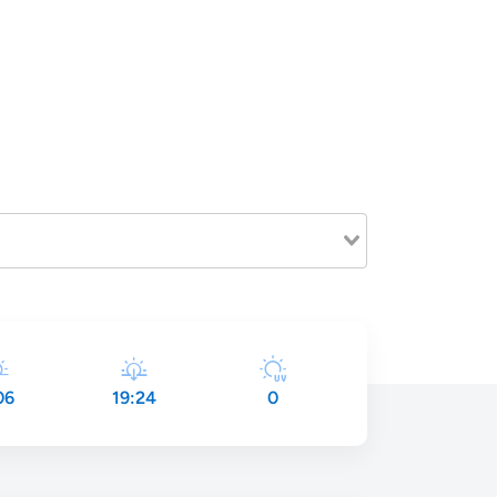
06
19:24
0