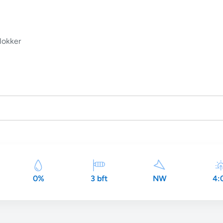
lokker
0%
3 bft
NW
4: