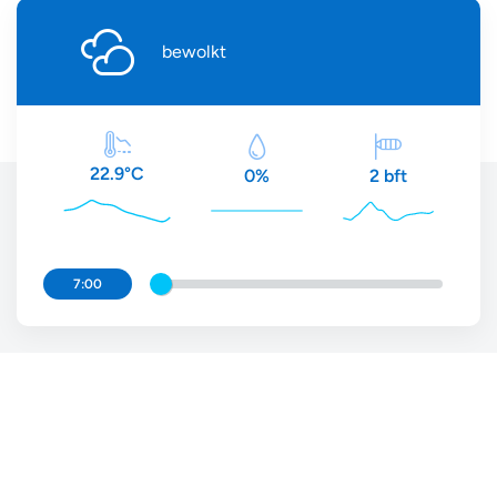
bewolkt
22.9°C
2 bft
0%
7:00