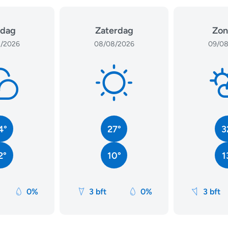
jdag
Zaterdag
Zon
/2026
08/08/2026
09/08
4°
27°
3
2°
10°
1
0%
3 bft
0%
3 bft