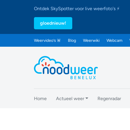
Ontdek SkySpotter voor live weerfoto's ⚡
gloednieuw!
Weervideo’s 🚨
Blog
Weerwiki
Webcam
Home
Actueel weer
Regenradar