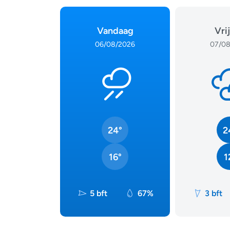
Vandaag
Vri
06/08/2026
07/08
24°
2
16°
1
5 bft
67%
3 bft