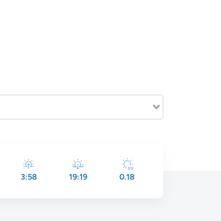
3:58
19:19
0.18