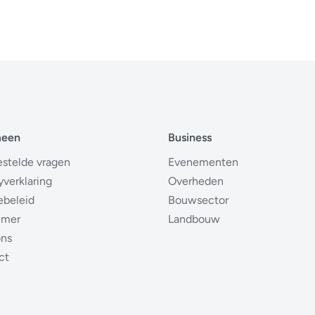
meen
Business
estelde vragen
Evenementen
yverklaring
Overheden
ebeleid
Bouwsector
imer
Landbouw
ons
ct