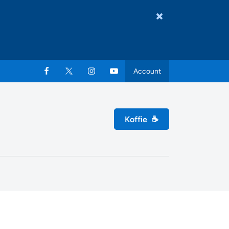
Account
Koffie
☕