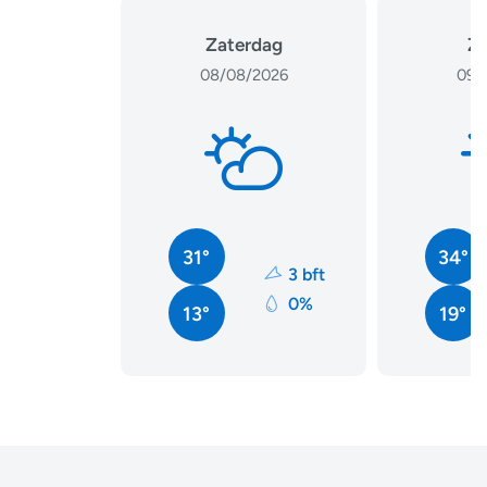
Zaterdag
Z
08/08/2026
09/
31°
34°
3 bft
0%
13°
19°