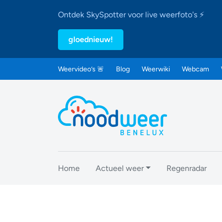
Ontdek SkySpotter voor live weerfoto's ⚡
gloednieuw!
Weervideo’s 🚨
Blog
Weerwiki
Webcam
Home
Actueel weer
Regenradar