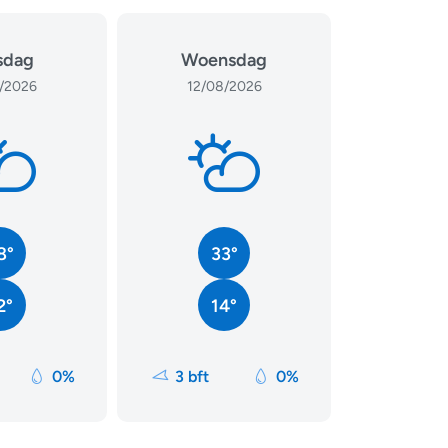
sdag
Woensdag
/2026
12/08/2026
8°
33°
2°
14°
0%
3 bft
0%