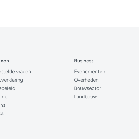
meen
Business
estelde vragen
Evenementen
yverklaring
Overheden
ebeleid
Bouwsector
imer
Landbouw
ons
ct