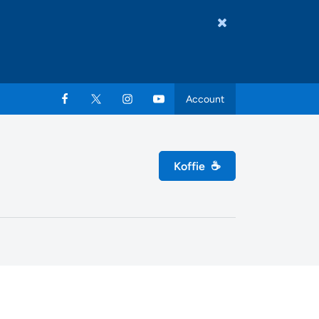
Account
Koffie
☕