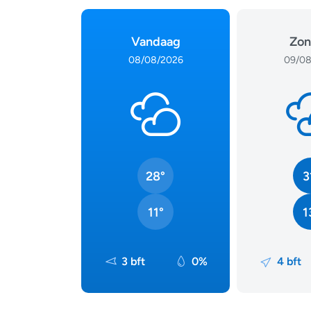
Vandaag
Zon
08/08/2026
09/08
28°
3
11°
1
3 bft
0%
4 bft