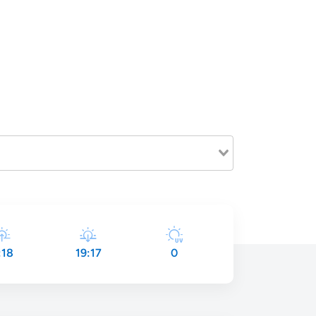
:18
19:17
0