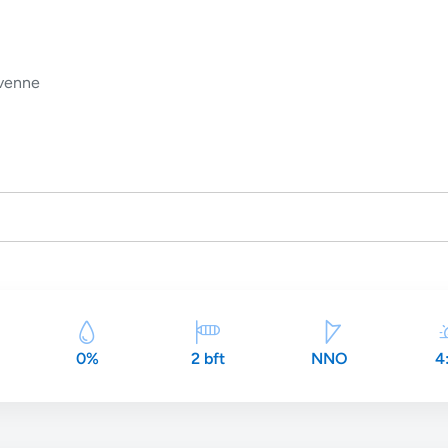
venne
0%
2 bft
NNO
4