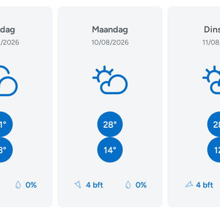
dag
Maandag
Din
/2026
10/08/2026
11/08
1°
28°
2
3°
14°
1
0%
4 bft
0%
4 bft