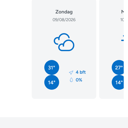
Zondag
Ma
09/08/2026
10/
31°
27°
4 bft
0%
14°
14°