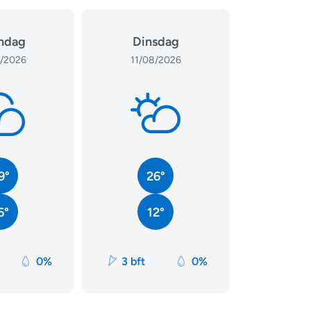
ndag
Dinsdag
/2026
11/08/2026
9°
26°
6°
12°
0%
3 bft
0%