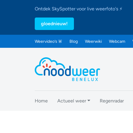
Ontdek SkySpotter voor live weerfoto's ⚡
gloednieuw!
Weervideo’s 🚨
Blog
Weerwiki
Webcam
Home
Actueel weer
Regenradar