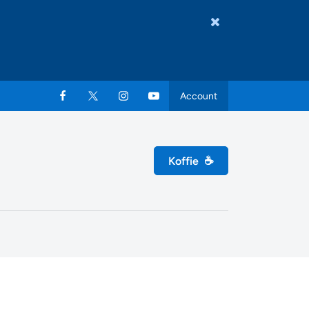
Account
Koffie
☕