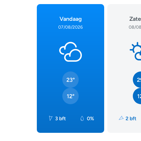
Vandaag
Zate
07/08/2026
08/08
23°
2
12°
1
3 bft
0%
2 bft