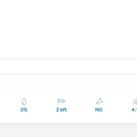
0%
2 bft
NO
4: