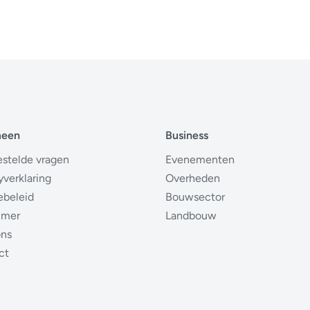
meen
Business
estelde vragen
Evenementen
yverklaring
Overheden
ebeleid
Bouwsector
imer
Landbouw
ons
ct