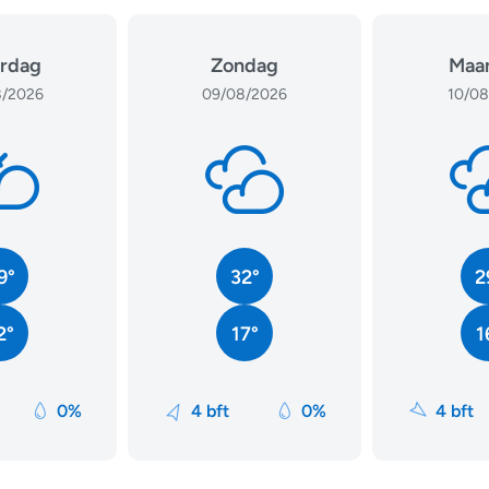
rdag
Zondag
Maa
/2026
09/08/2026
10/08
9°
32°
2
2°
17°
1
0%
4 bft
0%
4 bft