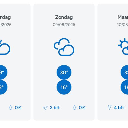
rdag
Zondag
Maa
/2026
09/08/2026
10/08
9°
30°
3
3°
16°
1
0%
2 bft
0%
4 bft