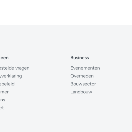
meen
Business
estelde vragen
Evenementen
yverklaring
Overheden
ebeleid
Bouwsector
imer
Landbouw
ons
ct