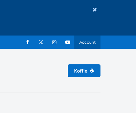
Account
Koffie
☕