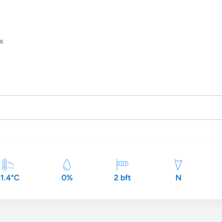
ix
1.4°C
0%
2 bft
N