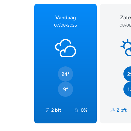
Vandaag
Zate
07/08/2026
08/08
24°
2
9°
1
2 bft
0%
2 bft