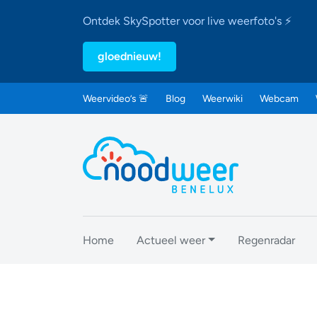
Ontdek SkySpotter voor live weerfoto's ⚡
gloednieuw!
Weervideo’s 🚨
Blog
Weerwiki
Webcam
Home
Actueel weer
Regenradar