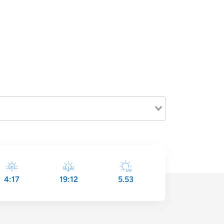
4:17
19:12
5.53