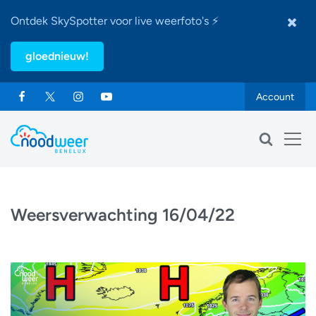
Ontdek SkySpotter voor live weerfoto's ⚡
gloednieuw!
Account
Weersverwachting 16/04/22