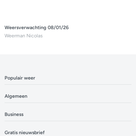
Weersverwachting 08/01/26
Weerman Nicolas
Populair weer
Weerbericht Antwerpen
Algemeen
Weerbericht Brussel
Weerbericht Amsterdam
Veelgestelde vragen
Business
Weerbericht Eindhoven
Privacyverklaring
Weerbericht Luxemburg
Cookiebeleid
Evenementen
Alle locaties in België
Gratis nieuwsbrief
Disclaimer
Overheden