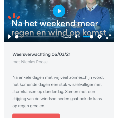
Play
-41:32
Play
Mute
Settings
Ente
fulls
Weersverwachting 06/03/21
met Nicolas Roose
Na enkele dagen met vrij veel zonneschijn wordt
het komende dagen een stuk wisselvalliger met
stormkansen op donderdag. Samen met een
stijging van de windsnelheden gaat ook de kans
op regen groeien.