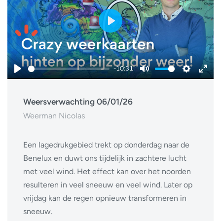
Play
-10:31
Play
Mute
Settings
Ente
fulls
Weersverwachting 06/01/26
Weerman Nicolas
Een lagedrukgebied trekt op donderdag naar de
Benelux en duwt ons tijdelijk in zachtere lucht
met veel wind. Het effect kan over het noorden
resulteren in veel sneeuw en veel wind. Later op
vrijdag kan de regen opnieuw transformeren in
sneeuw.