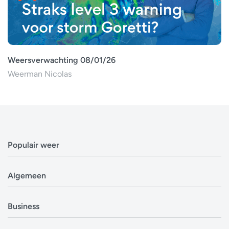
Weersverwachting 08/01/26
Weerman Nicolas
Populair weer
Weerbericht Antwerpen
Algemeen
Weerbericht Brussel
Weerbericht Amsterdam
Veelgestelde vragen
Business
Weerbericht Eindhoven
Privacyverklaring
Weerbericht Luxemburg
Cookiebeleid
Evenementen