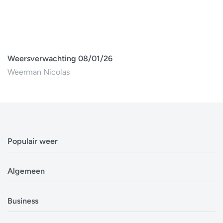
Weersverwachting 08/01/26
Weerman Nicolas
Populair weer
Weerbericht Antwerpen
Algemeen
Weerbericht Brussel
Weerbericht Amsterdam
Veelgestelde vragen
Business
Weerbericht Eindhoven
Privacyverklaring
Weerbericht Luxemburg
Cookiebeleid
Evenementen