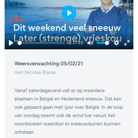
Play
-1:37:22
Play
Mute
Settings
Ente
fulls
Weersverwachting 05/02/21
met Nicolas Roose
Vanaf zaterdagavond valt er op meerdere
plaatsen in België en Nederland sneeuw. Dat kan
ook gepaard gaan met ijzel over België. In de loop
van zondag neemt ook de wind toe vanuit het
noordoosten waardoor er sneeuwduinen kunnen
ontstaan.