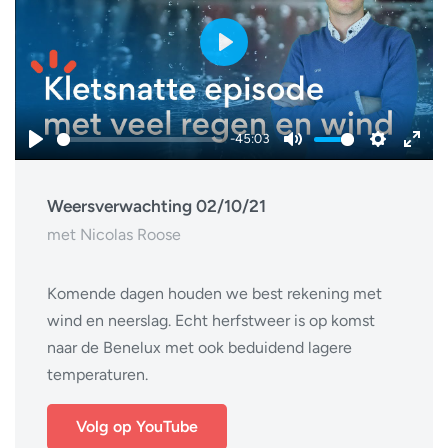
Play
-45:03
Play
Mute
Settings
Ente
fulls
Weersverwachting 02/10/21
met Nicolas Roose
Komende dagen houden we best rekening met
wind en neerslag. Echt herfstweer is op komst
naar de Benelux met ook beduidend lagere
temperaturen.
Volg op YouTube