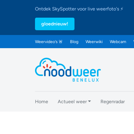
Ontdek SkySpotter voor live weerfoto's ⚡
gloednieuw!
Weervideo’s 🚨
Blog
Weerwiki
Webcam
Home
Actueel weer
Regenradar