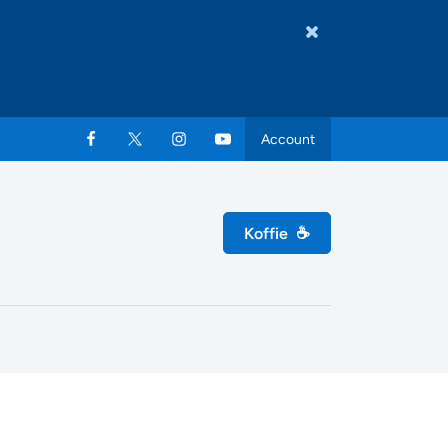
Account
Koffie
☕