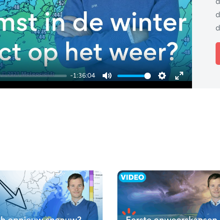
d
d
d
-1:36:04
Mute
Settings
Enter
fullscreen