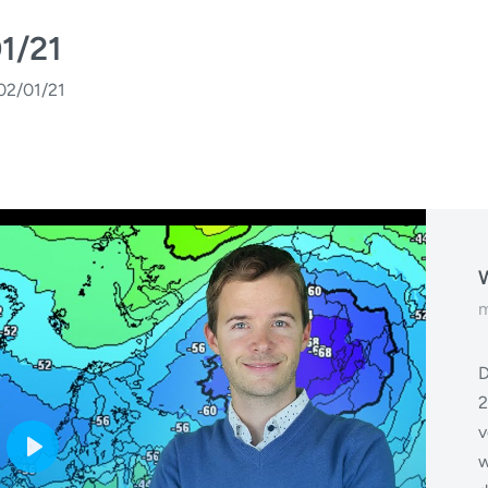
1/21
02/01/21
W
m
D
2
v
w
Play