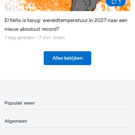
1
El Niño is terug: wereldtemperatuur in 2027 naar een
nieuw absoluut record?
1 dag geleden - 7 min. lezen
Alles bekijken
Populair weer
Weerbericht Antwerpen
Algemeen
Weerbericht Brussel
Weerbericht Amsterdam
Veelgestelde vragen