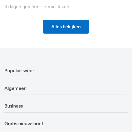
3 dagen geleden - 7 min. lezen
Alles bekijken
Populair weer
Weerbericht Antwerpen
Algemeen
Weerbericht Brussel
Weerbericht Amsterdam
Veelgestelde vragen
Business
Weerbericht Eindhoven
Privacyverklaring
Weerbericht Luxemburg
Cookiebeleid
Evenementen
Alle locaties in België
Gratis nieuwsbrief
Disclaimer
Overheden
Alle locaties in Nederland