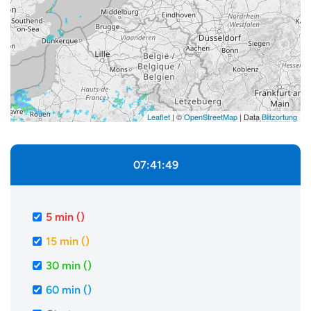
Leaflet
| ©
OpenStreetMap
| Data
Blitzortung
07:41:49
5 min (
)
15 min (
)
30 min (
)
60 min (
)